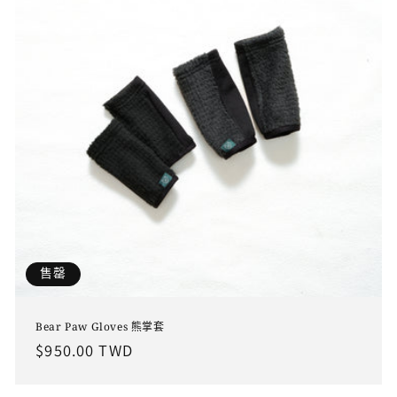
售罄
Bear Paw Gloves 熊掌套
定
$950.00 TWD
價