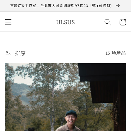
跳至內
實體店&工作室 - 台北市大同區歸綏街97巷23-1號 (預約制)
容
購
ULSUS
物
車
排序
15 項產品