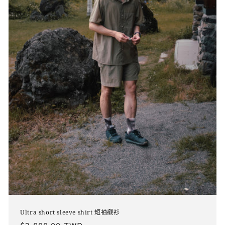
Ultra short sleeve shirt 短袖襯衫