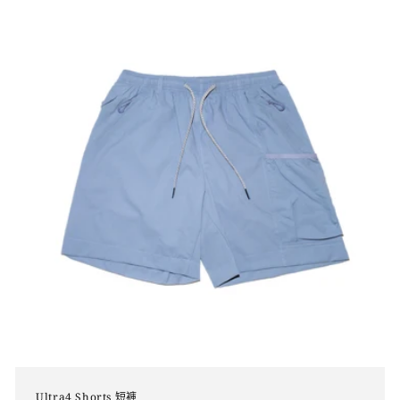
Ultra4 Shorts 短褲