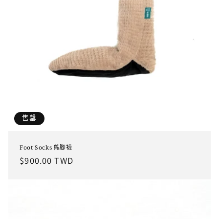
售罄
Foot Socks 熊腳襪
定
$900.00 TWD
價