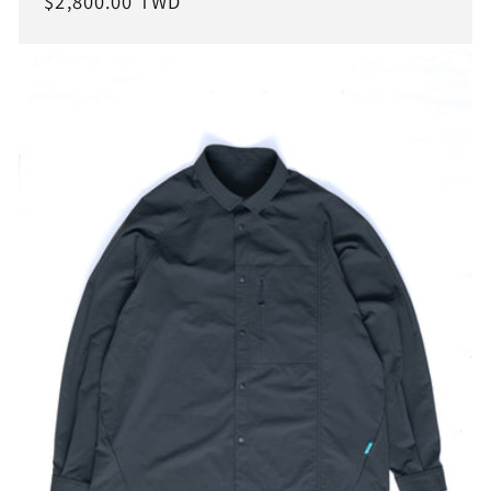
定
$2,800.00 TWD
價