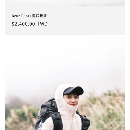
Bear Pants 熊保暖褲
定
$2,400.00 TWD
價