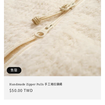
售罄
Handmade Zipper Pulls 手工捲拉鍊繩
定
$50.00 TWD
價